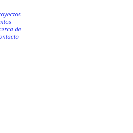
royectos
extos
cerca de
ontacto