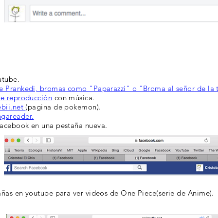
utube.
de Prankedi, bromas como "Paparazzi" o "Broma al señor de la 
 de reproducción
con música.
ebii.net
(pagina de pokemon).
gareader.
Facebook en una pestaña nueva.
añas en youtube para ver videos de One Piece(serie de Anime).