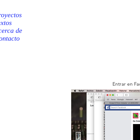
royectos
extos
cerca de
ontacto
Entrar en F